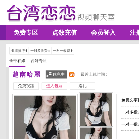
免费专区
点数充值
会员登入
注
业绩排行
一对多收费
一对一收费
全部在線
台妹专区
越南哈麗
休息中
最近上线时间 :
免費視訊
进入包厢
送礼
免费文字聊
一对多视
一对一视