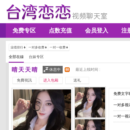
免费专区
点数充值
会员登入
注
业绩排行
一对多收费
一对一收费
全部在線
台妹专区
晴天天晴
休息中
最近上线时间 :
免費視訊
进入包厢
送礼
免费文字聊
一对多视
一对一视