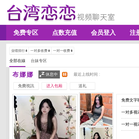
免费专区
点数充值
会员登入
注
业绩排行
一对多收费
一对一收费
全部在線
台妹专区
布娜娜
休息中
最近上线时间 :
免費視訊
进入包厢
送礼
免费文字聊
一对多视
一对一视