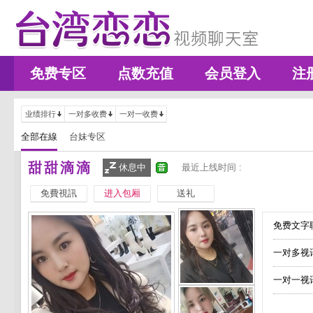
免费专区
点数充值
会员登入
注
业绩排行
一对多收费
一对一收费
全部在線
台妹专区
甜甜滴滴
休息中
最近上线时间 :
免費視訊
进入包厢
送礼
免费文字聊
一对多视
一对一视