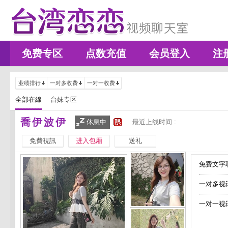
免费专区
点数充值
会员登入
注
业绩排行
一对多收费
一对一收费
全部在線
台妹专区
喬伊波伊
休息中
最近上线时间 :
免費視訊
进入包厢
送礼
免费文字聊
一对多视
一对一视