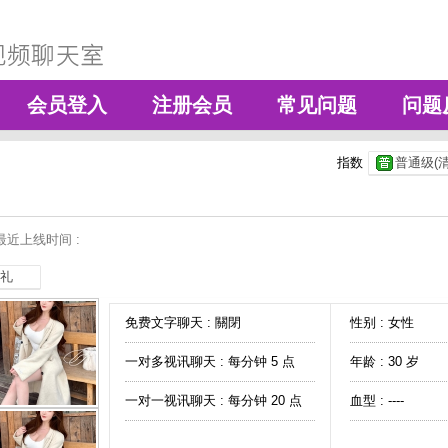
会员登入
注册会员
常见问题
问题
指数
普通级(清
最近上线时间 :
礼
免费文字聊天 :
關閉
性别 : 女性
一对多视讯聊天 :
每分钟 5 点
年龄 : 30 岁
一对一视讯聊天 :
每分钟 20 点
血型 : ----