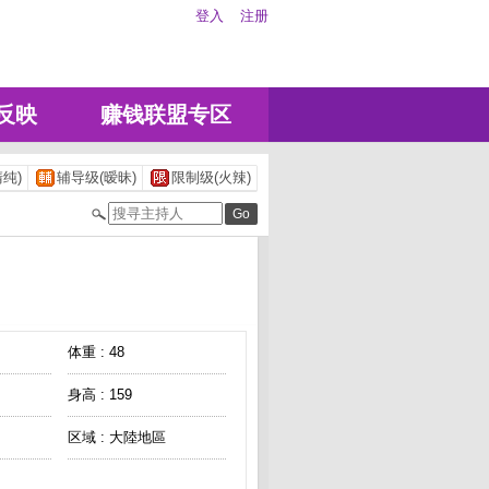
登入
注册
反映
赚钱联盟专区
纯)
辅导级(暧昧)
限制级(火辣)
体重 : 48
身高 : 159
区域 : 大陸地區