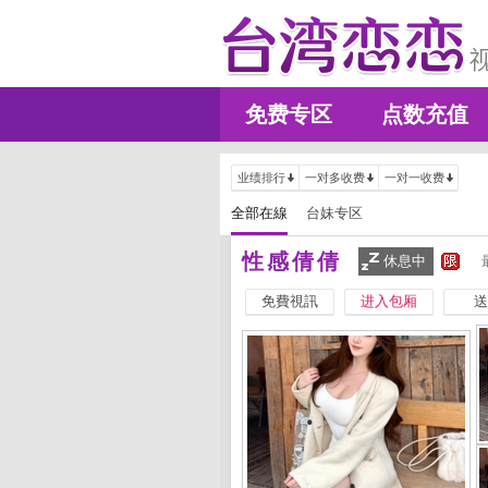
免费专区
点数充值
业绩排行
一对多收费
一对一收费
全部在線
台妹专区
性感倩倩
休息中
免費視訊
进入包厢
送