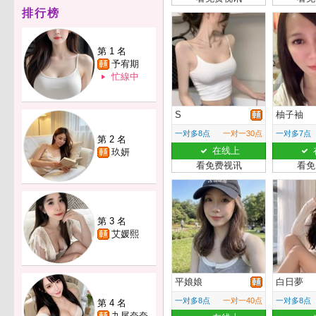
排行榜
第 1 名
予宥期
忙線中
S
柚子袖
一对多8点
一对一30点
一对多7点
第 2 名
在线上
玖妍
看免费视讯
看免
第 3 名
艾媛熙
平娘娘
白日夢
一对多8点
一对一40点
一对多8点
第 4 名
九尾奈奈