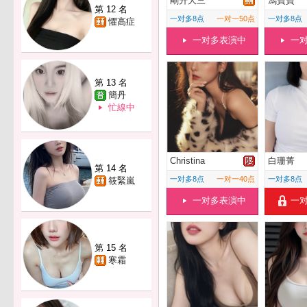
剛升大三
馮寶寶
第 12 名
一对多8点
一对一50点
一对多8点
懼高症
一对多表演中
一
第 13 名
簡丹
忙線中
Christina
白珊菁
第 14 名
一对多8点
一对一40点
一对多8点
筱緊嵐
一对多表演中
一
第 15 名
寒霜