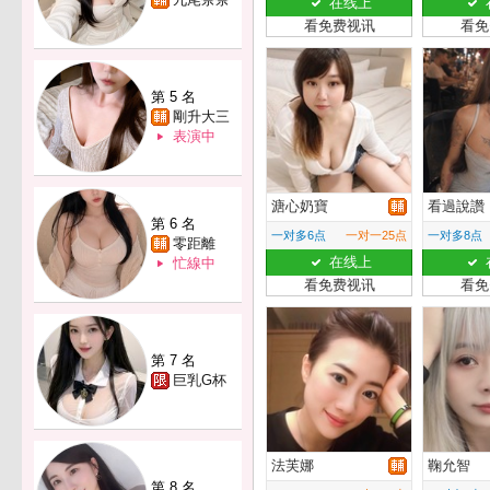
在线上
看免费视讯
看免
第 5 名
剛升大三
表演中
溏心奶寶
看過說讚
第 6 名
一对多6点
一对一25点
一对多8点
零距離
在线上
忙線中
看免费视讯
看免
第 7 名
巨乳G杯
法芙娜
鞠允智
第 8 名