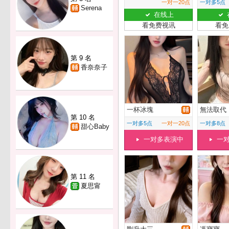
一对一20点
一对多5点
Serena
在线上
看免费视讯
看免
第 9 名
香奈奈子
一杯冰塊
無法取代
第 10 名
一对多5点
一对一20点
一对多8点
甜心Baby
一对多表演中
一
第 11 名
夏思甯