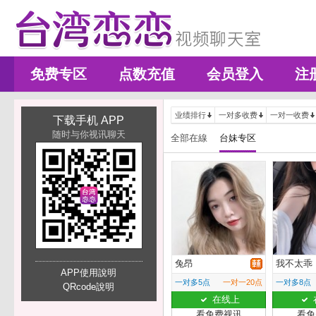
免费专区
点数充值
会员登入
注
业绩排行
一对多收费
一对一收费
下载手机 APP
随时与你视讯聊天
全部在線
台妹专区
兔昂
我不太乖
APP使用說明
一对多5点
一对一20点
一对多8点
QRcode說明
在线上
看免费视讯
看免