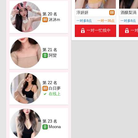
淳妍妍
酒釀梨渦
第 20 名
沐沐m
一对多8点
一对一35点
一对多8点
一对一忙线中
一
第 21 名
阿蠻
第 22 名
白日夢
在线上
第 23 名
Moona