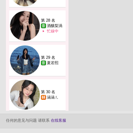
第 28 名
酒釀梨渦
忙線中
第 29 名
夏若熙
第 30 名
涵涵ㄦ
任何的意见与问题 请联系
在线客服