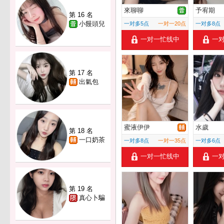
來聊聊
予宥期
第 16 名
小饅頭兒
一对多5点
一对一20点
一对多8点
一对一忙线中
一
第 17 名
出氣包
蜜液伊伊
水歲
第 18 名
一口奶茶
一对多8点
一对一35点
一对多6点
一对一忙线中
一
第 19 名
真心卜騙